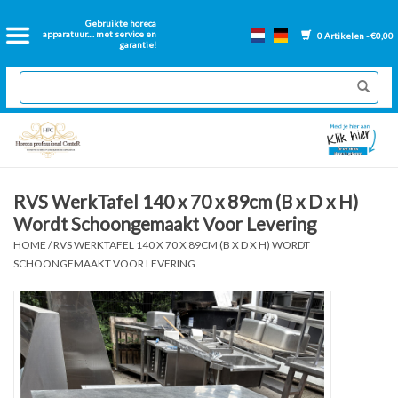
Home
Gebruikte horeca
apparatuur.... met service en
0 Artikelen - €0,00
garantie!
2dehands Horeca
Nieuwe apparatuur
Gereviseerde Bakwanden
RVS WerkTafel 140 x 70 x 89cm (B x D x H)
Wordt Schoongemaakt Voor Levering
GN Bakken
HOME
/
RVS WERKTAFEL 140 X 70 X 89CM (B X D X H) WORDT
SCHOONGEMAAKT VOOR LEVERING
Onderdelen bakwanden
Ventilatie kanalen
Over ons