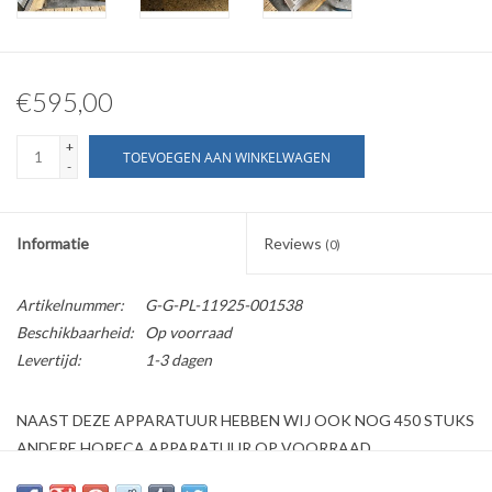
€595,00
+
TOEVOEGEN AAN WINKELWAGEN
-
Informatie
Reviews
(0)
Artikelnummer:
G-G-PL-11925-001538
Beschikbaarheid:
Op voorraad
Levertijd:
1-3 dagen
NAAST DEZE APPARATUUR HEBBEN WIJ OOK NOG 450 STUKS
ANDERE HORECA APPARATUUR OP VOORRAAD
Kijk ook op onze website horecaprofessionalcenter punt nl, om