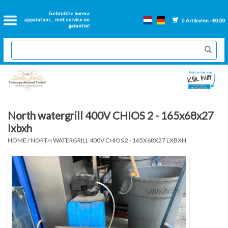
Home
Gebruikte horeca
apparatuur.... met service en
0 Artikelen - €0,00
garantie!
2dehands Horeca
Nieuwe apparatuur
Gereviseerde Bakwanden
North watergrill 400V CHIOS 2 - 165x68x27
lxbxh
GN Bakken
HOME
/
NORTH WATERGRILL 400V CHIOS 2 - 165X68X27 LXBXH
Onderdelen bakwanden
Ventilatie kanalen
Over ons