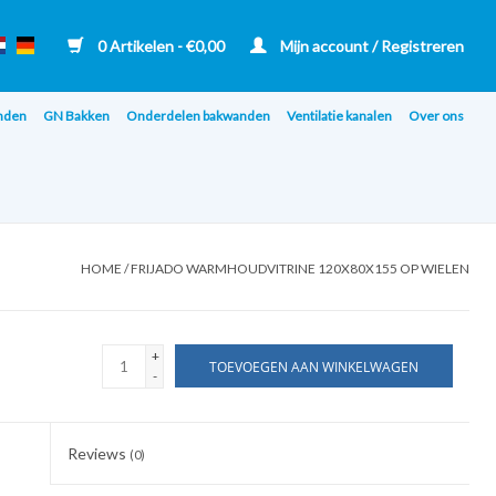
0 Artikelen - €0,00
Mijn account / Registreren
nden
GN Bakken
Onderdelen bakwanden
Ventilatie kanalen
Over ons
HOME
/
FRIJADO WARMHOUDVITRINE 120X80X155 OP WIELEN
+
TOEVOEGEN AAN WINKELWAGEN
-
Reviews
(0)