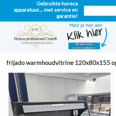
Gebruikte horeca
apparatuur.... met service en
garantie!
frijado warmhoudvitrine 120x80x155 o