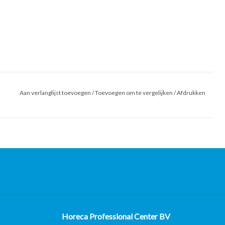
Aan verlanglijst toevoegen
/
Toevoegen om te vergelijken
/
Afdrukken
Horeca Professional Center BV