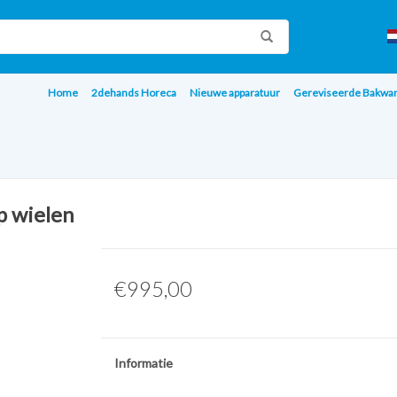
Home
2dehands Horeca
Nieuwe apparatuur
Gereviseerde Bakwa
p wielen
€995,00
Informatie