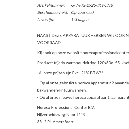
Artikelnummer:
G-V-FRI-2925-IKVONB
Beschikbaarheid:
Op voorraad
Levertijd:
1-3 dagen
NAAST DEZE APPARATUUR HEBBEN WIJ OOK 
VOORRAAD
Kijk ook op onze website horecaprofessionalcenter 
Product: frijado warmhoudvitrine 120x80x155 lxbxh
*Al onze prijzen zijn Excl. 21% BTW**
- Op al onze gebruikte horeca apparatuur 2 maande
bakwanden/Frituurwanden.
- Op al onze nieuwe horeca apparatuur 1 jaar garant
Horeca Professional Center B.V.
Nijverheidsweg-Noord 119
3812 PL Amersfoort