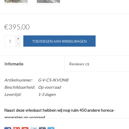
€395,00
+
TOEVOEGEN AAN WINKELWAGEN
-
Informatie
Reviews
(0)
Artikelnummer:
G-V-CS-IKVONB
Beschikbaarheid:
Op voorraad
Levertijd:
1-3 dagen
Naast deze vrieskast hebben wij nog ruim 450 andere horeca-
apparaten op voorraad.
Bekijk ook ons complete assortiment op