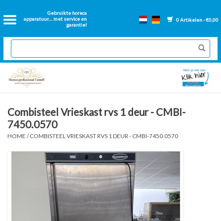
Home
Gebruikte horeca
apparatuur.... met service en
0 Artikelen - €0,00
garantie!
2dehands Horeca
Nieuwe apparatuur
Gereviseerde Bakwanden
Combisteel Vrieskast rvs 1 deur - CMBI-
7450.0570
GN Bakken
HOME
/
COMBISTEEL VRIESKAST RVS 1 DEUR - CMBI-7450.0570
Onderdelen bakwanden
Ventilatie kanalen
Over ons