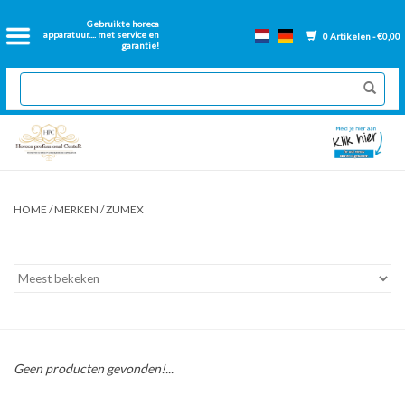
Home
Gebruikte horeca
apparatuur.... met service en
0 Artikelen - €0,00
garantie!
2dehands Horeca
Nieuwe apparatuur
Gereviseerde Bakwanden
HOME
/
MERKEN
/
ZUMEX
GN Bakken
Onderdelen bakwanden
Ventilatie kanalen
Geen producten gevonden!...
Over ons