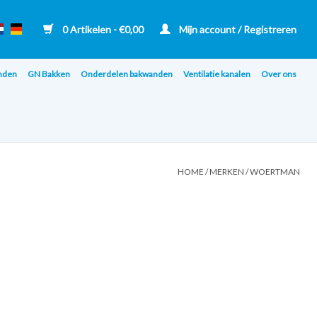
0 Artikelen - €0,00
Mijn account / Registreren
nden
GN Bakken
Onderdelen bakwanden
Ventilatie kanalen
Over ons
HOME
/
MERKEN
/
WOERTMAN