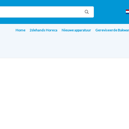
Home
2dehands Horeca
Nieuwe apparatuur
Gereviseerde Bakwa