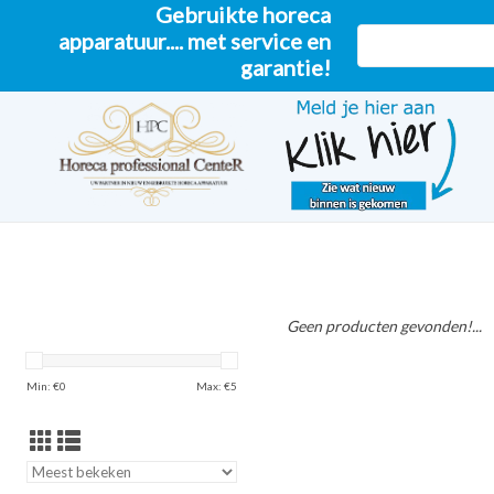
Gebruikte horeca
apparatuur.... met service en
garantie!
Geen producten gevonden!...
Min: €
0
Max: €
5