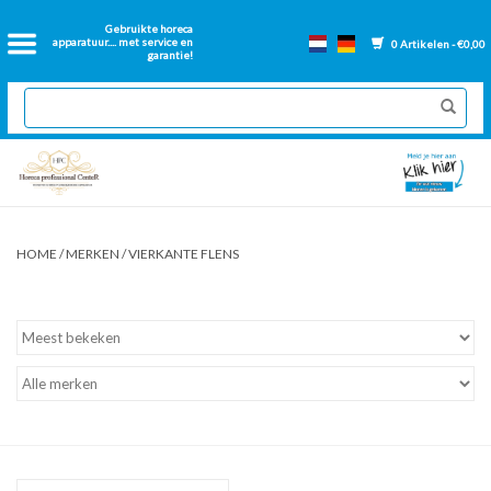
Home
Gebruikte horeca
apparatuur.... met service en
0 Artikelen - €0,00
garantie!
2dehands Horeca
Nieuwe apparatuur
Gereviseerde Bakwanden
HOME
/
MERKEN
/
VIERKANTE FLENS
GN Bakken
Onderdelen bakwanden
Ventilatie kanalen
Over ons