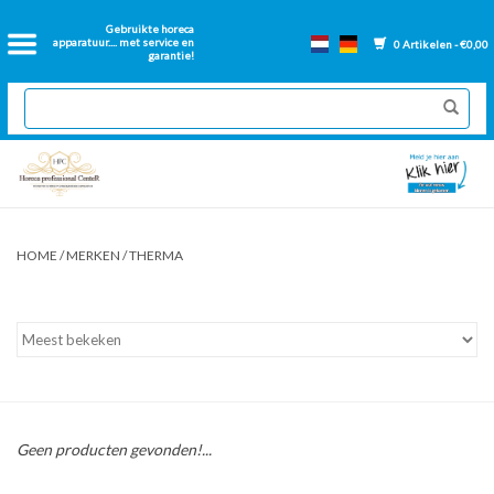
Home
Gebruikte horeca
apparatuur.... met service en
0 Artikelen - €0,00
garantie!
2dehands Horeca
Nieuwe apparatuur
Gereviseerde Bakwanden
HOME
/
MERKEN
/
THERMA
GN Bakken
Onderdelen bakwanden
Ventilatie kanalen
Geen producten gevonden!...
Over ons