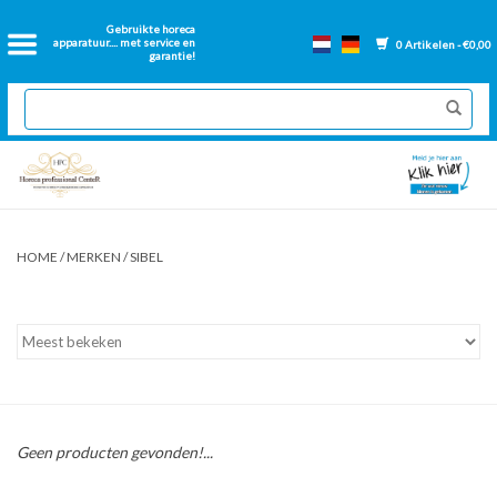
Home
Gebruikte horeca
apparatuur.... met service en
0 Artikelen - €0,00
garantie!
2dehands Horeca
Nieuwe apparatuur
Gereviseerde Bakwanden
HOME
/
MERKEN
/
SIBEL
GN Bakken
Onderdelen bakwanden
Ventilatie kanalen
Geen producten gevonden!...
Over ons