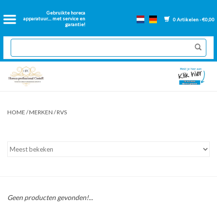
Home
Gebruikte horeca
apparatuur.... met service en
0 Artikelen - €0,00
garantie!
2dehands Horeca
Nieuwe apparatuur
Gereviseerde Bakwanden
HOME
/
MERKEN
/
RVS
GN Bakken
Onderdelen bakwanden
Ventilatie kanalen
Geen producten gevonden!...
Over ons