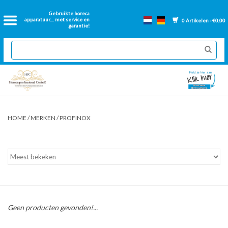
Home
Gebruikte horeca
apparatuur.... met service en
0 Artikelen - €0,00
garantie!
2dehands Horeca
Nieuwe apparatuur
Gereviseerde Bakwanden
HOME
/
MERKEN
/
PROFINOX
GN Bakken
Onderdelen bakwanden
Ventilatie kanalen
Geen producten gevonden!...
Over ons