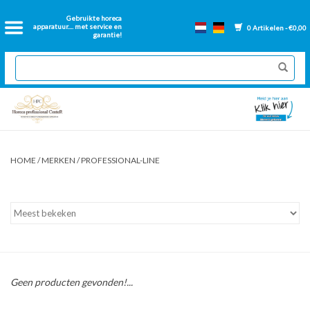
Home
Gebruikte horeca
apparatuur.... met service en
0 Artikelen - €0,00
garantie!
2dehands Horeca
Nieuwe apparatuur
Gereviseerde Bakwanden
HOME
/
MERKEN
/
PROFESSIONAL-LINE
GN Bakken
Onderdelen bakwanden
Ventilatie kanalen
Geen producten gevonden!...
Over ons