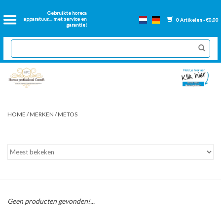
Home
Gebruikte horeca
apparatuur.... met service en
0 Artikelen - €0,00
garantie!
2dehands Horeca
Nieuwe apparatuur
Gereviseerde Bakwanden
HOME
/
MERKEN
/
METOS
GN Bakken
Onderdelen bakwanden
Ventilatie kanalen
Geen producten gevonden!...
Over ons