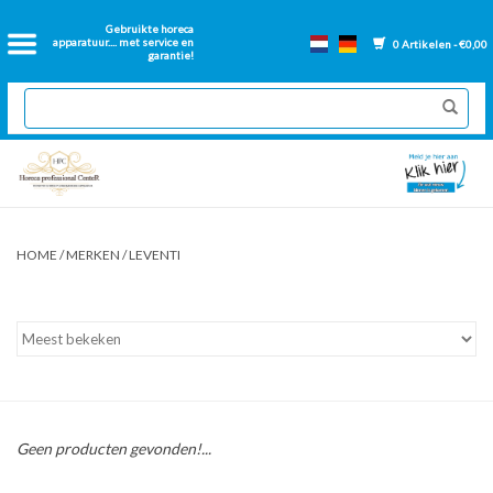
Home
Gebruikte horeca
apparatuur.... met service en
0 Artikelen - €0,00
garantie!
2dehands Horeca
Nieuwe apparatuur
Gereviseerde Bakwanden
HOME
/
MERKEN
/
LEVENTI
GN Bakken
Onderdelen bakwanden
Ventilatie kanalen
Geen producten gevonden!...
Over ons