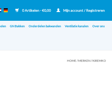
0 Artikelen - €0,00
Mijn account / Registreren
nden
GN Bakken
Onderdelen bakwanden
Ventilatie kanalen
Over ons
HOME
/
MERKEN
/
KIREMKO