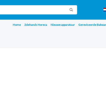
Home
2dehands Horeca
Nieuwe apparatuur
Gereviseerde Bakwa