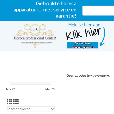
Gebruikte horeca
apparatuur.... met service en
garantie!
Geen producten gevonden!...
Min: €
0
Max: €
5