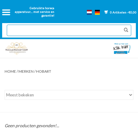
Home
Gebruikte horeca
apparatuur.... met service en
0 Artikelen - €0,00
garantie!
2dehands Horeca
Nieuwe apparatuur
Gereviseerde Bakwanden
HOME
/
MERKEN
/
HOBART
GN Bakken
Onderdelen bakwanden
Ventilatie kanalen
Geen producten gevonden!...
Over ons