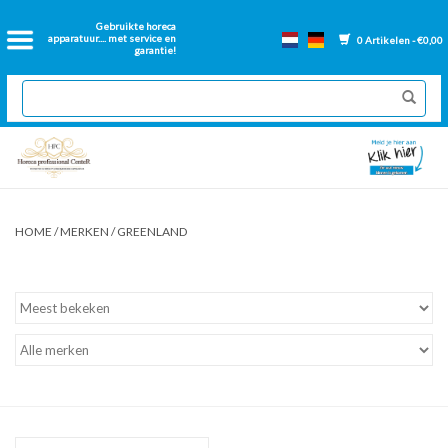
Home
Gebruikte horeca
apparatuur.... met service en
0 Artikelen - €0,00
garantie!
2dehands Horeca
Nieuwe apparatuur
Gereviseerde Bakwanden
HOME
/
MERKEN
/
GREENLAND
GN Bakken
Onderdelen bakwanden
Ventilatie kanalen
Over ons