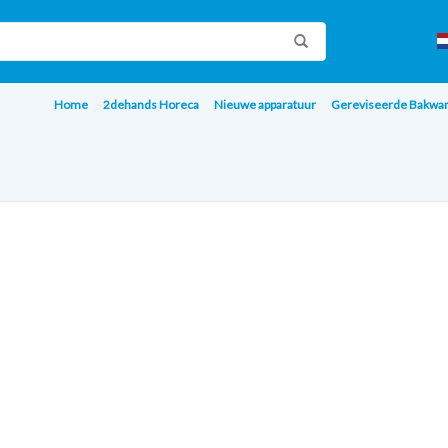
Home
2dehands Horeca
Nieuwe apparatuur
Gereviseerde Bakwa