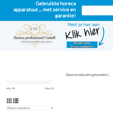
Gebruikte horeca
apparatuur.... met service en
garantie!
Geen producten gevonden!...
Min: €
0
Max: €
5