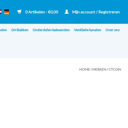
0 Artikelen - €0,00
Mijn account / Registreren
nden
GN Bakken
Onderdelen bakwanden
Ventilatie kanalen
Over ons
HOME
/
MERKEN
/
CTCOIN