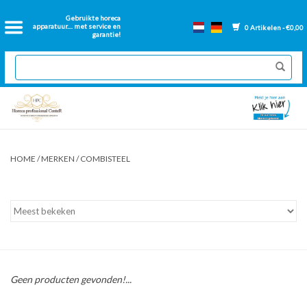
Home
Gebruikte horeca
apparatuur.... met service en
0 Artikelen - €0,00
garantie!
2dehands Horeca
Nieuwe apparatuur
Gereviseerde Bakwanden
HOME
/
MERKEN
/
COMBISTEEL
GN Bakken
Onderdelen bakwanden
Ventilatie kanalen
Geen producten gevonden!...
Over ons