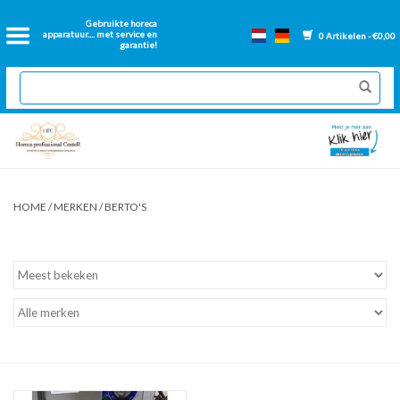
Home
Gebruikte horeca
apparatuur.... met service en
0 Artikelen - €0,00
garantie!
2dehands Horeca
Nieuwe apparatuur
Gereviseerde Bakwanden
HOME
/
MERKEN
/
BERTO'S
GN Bakken
Onderdelen bakwanden
Ventilatie kanalen
Over ons