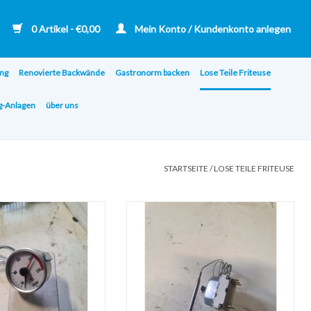
0 Artikel - €0,00
Mein Konto / Kundenkonto anlegen
ng
Renovierte Backwände
Gastronorm backen
Lose Teile Friteuse
ng-Anlagen
über uns
STARTSEITE
/
LOSE TEILE FRITEUSE
hr für Backwand Smitto
Maximaler Thermostat Kiremko Florigo
iremko älteren Typs
Backwände
ZUM WARENKORB HINZUFÜGEN