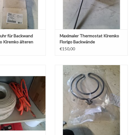
hr für Backwand
Maximaler Thermostat Kiremko
o Kiremko älteren
Florigo Backwände
€150,00
ro Meter - Verfolgung
Neue RKC-Steueruhr, seit vielen Jahren
bei Perfecta im Einsatz.
Au Bain Marie Element für Kiremo
Perfecta Hegro Florigo Backwand