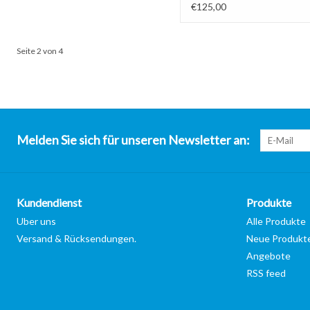
Backblech
€125,00
Seite 2 von 4
Melden Sie sich für unseren Newsletter an:
Kundendienst
Produkte
Uber uns
Alle Produkte
Versand & Rücksendungen.
Neue Produkt
Angebote
RSS feed