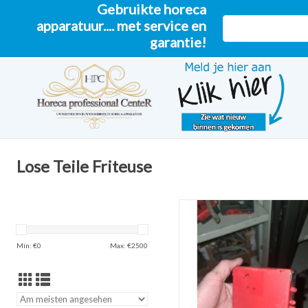
Gebruikte horeca
apparatuur.... met service en
garantie!
Lose Teile Friteuse
Kiremko, Hegro, Perfect
Brennersteuerung gebrau
Min: €
0
Max: €
2500