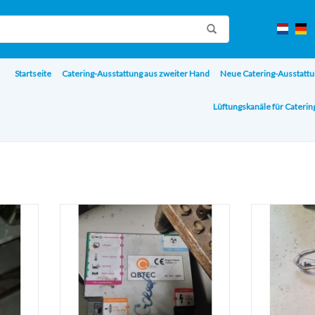
Startseite
Catering-Ausstattung aus zweiter Hand
Neue Catering-Ausstattu
Lüftungskanäle für Cateri
a
Kiremko Argus Kontrollbox gebraucht
Temperaturu
cht
Hoblo K