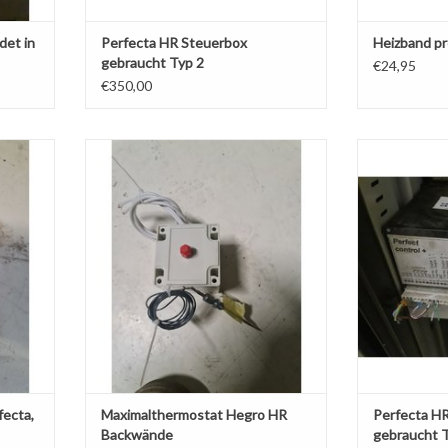
det in
Perfecta HR Steuerbox
Heizband pr
gebraucht Typ 2
€24,95
€350,00
Florigo,
Maximalthermostat Hegro HR
Perfecta HR K
h
Backwände
ZUM WARE
ZUM WARENKORB HINZUFÜGEN
ecta,
Maximalthermostat Hegro HR
Perfecta HR
Backwände
gebraucht 