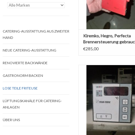
CATERING-AUSSTATTUNG AUS ZWEITER
Kiremko, Hegro, Perfecta
HAND
Brennersteuerung gebrauc
€285,00
NEUE CATERING-AUSSTATTUNG
RENOVIERTE BACKWÄNDE
Storch-Kontrolluhr, verwende
verschiedenen Marken
GASTRONORM BACKEN
LOSE TEILE FRITEUSE
LÜFTUNGSKANÄLE FÜR CATERING-
ANLAGEN
ÜBER UNS