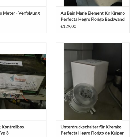
o Meter - Verfolgung
Au Bain Marie Element für Kiremo
Perfecta Hegro Florigo Backwand
€129,00
ontrollbox gebraucht Typ 3
Unterdruckschalter für Kiremko Perfecta
Hegro Florigo de Kuiper
NKORB HINZUFÜGEN
 Kontrollbox
Unterdruckschalter für Kiremko
Typ 3
Perfecta Hegro Florigo de Kuiper