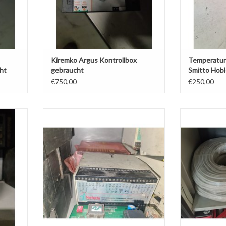
Kiremko Argus Kontrollbox
Temperaturu
ht
gebraucht
Smitto Hobl
Typs
€750,00
€250,00
t in
Perfecta HR Steuerbox gebraucht Typ 2
Heizband p
ZUM WARENKORB HINZUFÜGEN