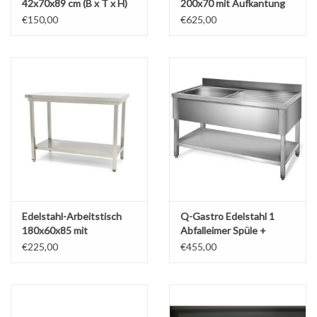
42x70x89 cm (B x T x H)
200x70 mit Aufkantung
Bei Lieferung gereinigt
und Bodenplatte (Neu !!)
€150,00
€625,00
Edelstahl-Arbeitstisch
Q-Gastro Edelstahl 1
180x60x85 mit
Abfalleimer Spüle +
Grundplatte (Neu !!)
erhöhte Kante 140x70
€225,00
€455,00
(Neu)