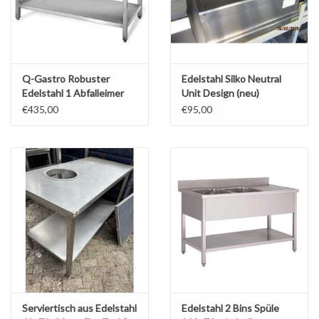
Q-Gastro Robuster
Edelstahl Silko Neutral
Edelstahl 1 Abfalleimer
Unit Design (neu)
Spüle + erhöhte Kante
€435,00
€95,00
120x70 (Neu)
Serviertisch aus Edelstahl
Edelstahl 2 Bins Spüle