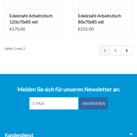
Edelstahl-Arbeitstisch
Edelstahl-Arbeitstisch
120x70x85 mit
80x70x85 mit
Bodenplatte und
Bodenplatte und
€170,00
€235,00
Heckerhöhung (Neu!!)
Heckerhöhung (Neu!!)
Seite 1 von 2
1
2
Melden Sie sich für unseren Newsletter an:
ABONNIEREN
Kundendienst