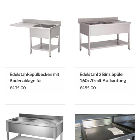
über uns
Edelstahl-Spülbecken mit
Edelstahl 2 Bins Spüle
Bodenablage für
160x70 mit Aufkantung
Spülmaschine 160x70 1
und Bodenplatte (Neu !!)
€435,00
€485,00
Becken rechts (Neu!!)