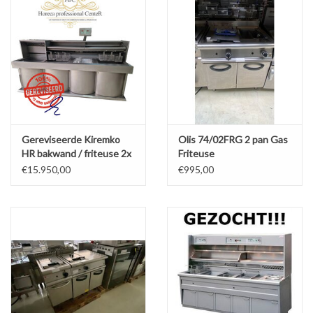
Gereviseerde Kiremko
Olis 74/02FRG 2 pan Gas
HR bakwand / friteuse 2x
Friteuse
3 manden + bkpl + ABM
€15.950,00
€995,00