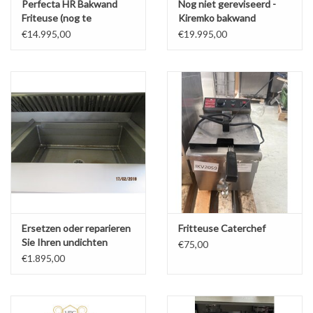
Perfecta HR Bakwand
Nog niet gereviseerd -
Friteuse (nog te
Kiremko bakwand
reviseren) - 105 KW op
friteuse 9 manden HR
€14.995,00
€19.995,00
Aardgas
Grillplaat+vetfilter
Ersetzen oder reparieren
Fritteuse Caterchef
Sie Ihren undichten
€75,00
Wasserkocher oder Ihre
€1.895,00
undichte Pfanne in Ihrer
Backform