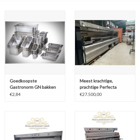
über uns
Goedkoopste
Meest krachtige,
Gastronorm GN bakken
prachtige Perfecta
van de Benelux vanaf
transfer bakwand
€2,84
€27.500,00
€2,84
friteuse ooit