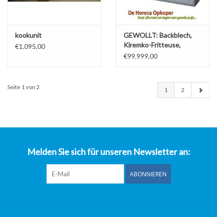
kookunit
GEWOLLT: Backblech,
Kiremko-Fritteuse,
€1.095,00
Perfecta, Florigo etc ..
€99.999,00
Seite 1 von 2
1
2
Melden Sie sich für unseren Newsletter an:
ABONNIEREN