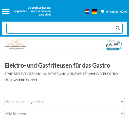
Startseite
Gebruikte horeca
apparatuur.... met service en
0 Artikel - €0,00
garantie!
Catering-Ausstattung aus
zweiter Hand
Neue Catering-Ausstattung
Renovierte Backwände
Elektro- und Gasfriteusen für das Gastro
STARTSEITE
/
CATERING-AUSSTATTUNG AUS ZWEITER HAND
/
/
ELEKTRO-
Gastronorm backen
UND GASFRITEUSEN
Lose Teile Friteuse
Lüftungskanäle für Catering-
Anlagen