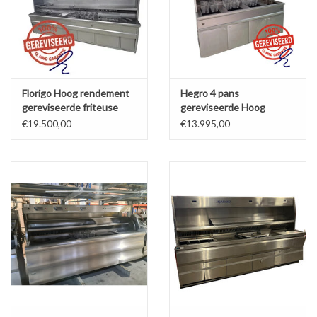
Florigo Hoog rendement
Hegro 4 pans
gereviseerde friteuse
gereviseerde Hoog
bakwand 1x XL rond 8x
rendement bakwand
€19.500,00
€13.995,00
mand
friteuse