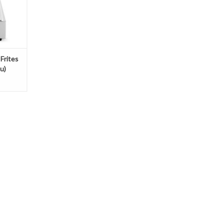
Frites
u)