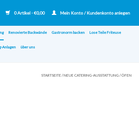
0 Artikel - €0,00
Mein Konto / Kundenkonto anlegen
ng
Renovierte Backwände
Gastronorm backen
Lose Teile Friteuse
ng-Anlagen
über uns
STARTSEITE
/
NEUE CATERING-AUSSTATTUNG
/
ÖFEN