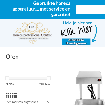
Gebruikte horeca
apparatuur.... met service en
garantie!
Öfen
Q-Gastro Infrarot Pommes Fr
Heizung / Wärmebrücke (n
ZUM WARENKORB HINZUF
Min: €
0
Max: €
200