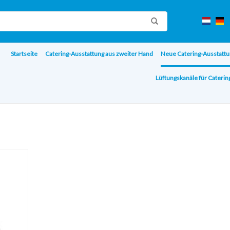
Startseite
Catering-Ausstattung aus zweiter Hand
Neue Catering-Ausstattu
Lüftungskanäle für Cateri
ites
eu)
ÜGEN