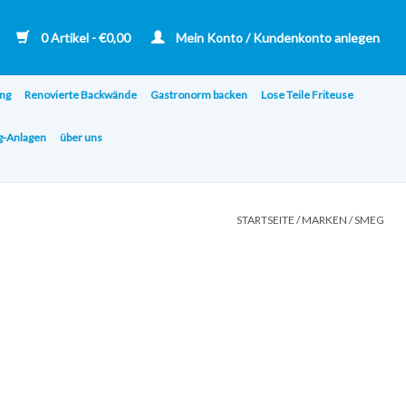
0 Artikel - €0,00
Mein Konto / Kundenkonto anlegen
ng
Renovierte Backwände
Gastronorm backen
Lose Teile Friteuse
ng-Anlagen
über uns
STARTSEITE
/
MARKEN
/
SMEG