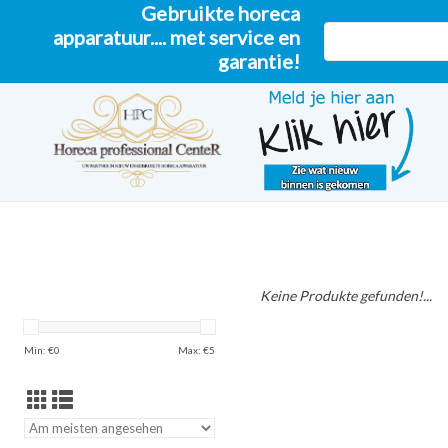
Gebruikte horeca
apparatuur.... met service en
garantie!
Keine Produkte gefunden!...
Min: €
0
Max: €
5