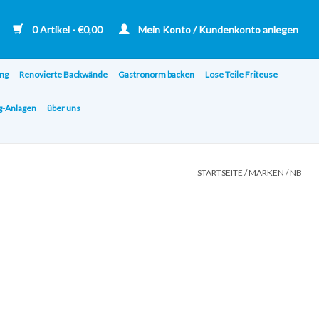
0 Artikel - €0,00
Mein Konto / Kundenkonto anlegen
ng
Renovierte Backwände
Gastronorm backen
Lose Teile Friteuse
ng-Anlagen
über uns
STARTSEITE
/
MARKEN
/
NB