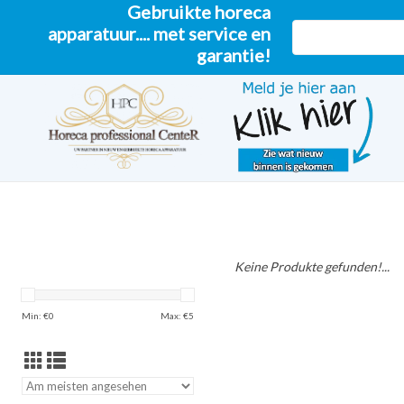
Gebruikte horeca
apparatuur.... met service en
garantie!
Keine Produkte gefunden!...
Min: €
0
Max: €
5