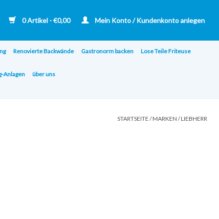
0 Artikel - €0,00
Mein Konto / Kundenkonto anlegen
ng
Renovierte Backwände
Gastronorm backen
Lose Teile Friteuse
ng-Anlagen
über uns
STARTSEITE
/
MARKEN
/
LIEBHERR