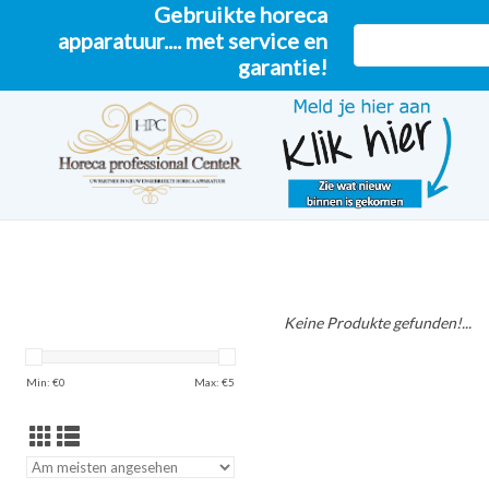
Gebruikte horeca
apparatuur.... met service en
garantie!
Keine Produkte gefunden!...
Min: €
0
Max: €
5