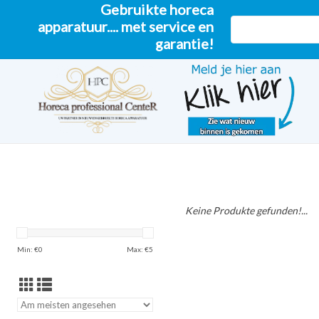
Gebruikte horeca
apparatuur.... met service en
garantie!
Keine Produkte gefunden!...
Min: €
0
Max: €
5