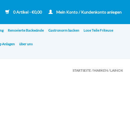
0 Artikel - €0,00
Mein Konto / Kundenkonto anlegen
ng
Renovierte Backwände
Gastronorm backen
Lose Teile Friteuse
ng-Anlagen
über uns
STARTSEITE
/
MARKEN
/
LAINOX