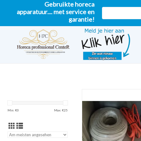
Gebruikte horeca
apparatuur.... met service en
garantie!
Heizband pro Meter - Verfol
Min: €
0
Max: €
25