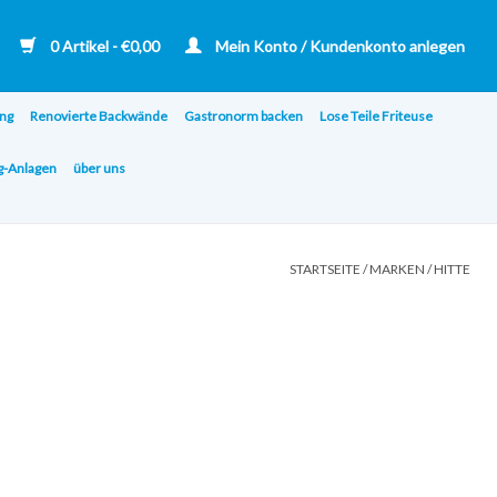
0 Artikel - €0,00
Mein Konto / Kundenkonto anlegen
ng
Renovierte Backwände
Gastronorm backen
Lose Teile Friteuse
ng-Anlagen
über uns
STARTSEITE
/
MARKEN
/
HITTE