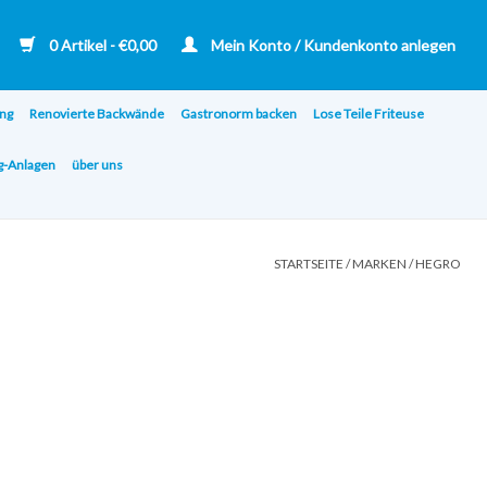
0 Artikel - €0,00
Mein Konto / Kundenkonto anlegen
ng
Renovierte Backwände
Gastronorm backen
Lose Teile Friteuse
ng-Anlagen
über uns
STARTSEITE
/
MARKEN
/
HEGRO