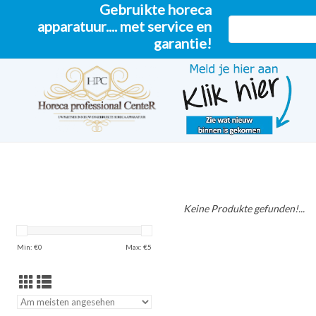
Gebruikte horeca
apparatuur.... met service en
garantie!
Keine Produkte gefunden!...
Min: €
0
Max: €
5