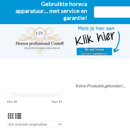
Gebruikte horeca
apparatuur.... met service en
garantie!
Keine Produkte gefunden!...
Min: €
0
Max: €
5