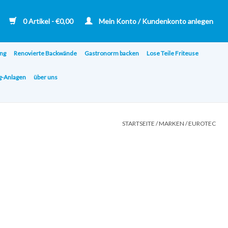
0 Artikel - €0,00
Mein Konto / Kundenkonto anlegen
ng
Renovierte Backwände
Gastronorm backen
Lose Teile Friteuse
ng-Anlagen
über uns
STARTSEITE
/
MARKEN
/
EUROTEC