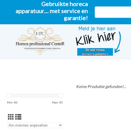
Gebruikte horeca
apparatuur.... met service en
garantie!
Keine Produkte gefunden!...
Min: €
0
Max: €
5