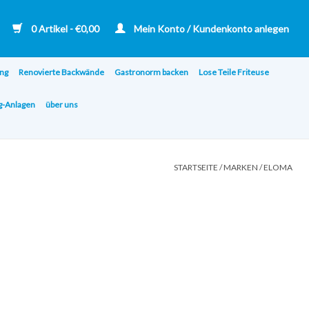
0 Artikel - €0,00
Mein Konto / Kundenkonto anlegen
ng
Renovierte Backwände
Gastronorm backen
Lose Teile Friteuse
ng-Anlagen
über uns
STARTSEITE
/
MARKEN
/
ELOMA