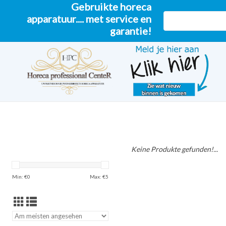
Gebruikte horeca
apparatuur.... met service en
garantie!
Keine Produkte gefunden!...
Min: €
0
Max: €
5