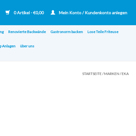
0 Artikel - €0,00
Mein Konto / Kundenkonto anlegen
ng
Renovierte Backwände
Gastronorm backen
Lose Teile Friteuse
ng-Anlagen
über uns
STARTSEITE
/
MARKEN
/
EKA