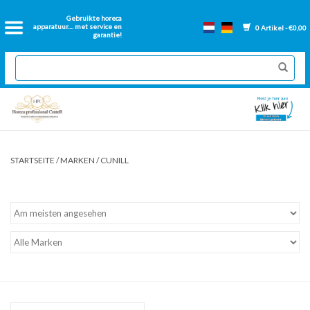
Startseite
Gebruikte horeca
apparatuur.... met service en
0 Artikel - €0,00
garantie!
Catering-Ausstattung aus
zweiter Hand
Neue Catering-Ausstattung
Renovierte Backwände
STARTSEITE
/
MARKEN
/
CUNILL
Gastronorm backen
Lose Teile Friteuse
Lüftungskanäle für Catering-
Anlagen