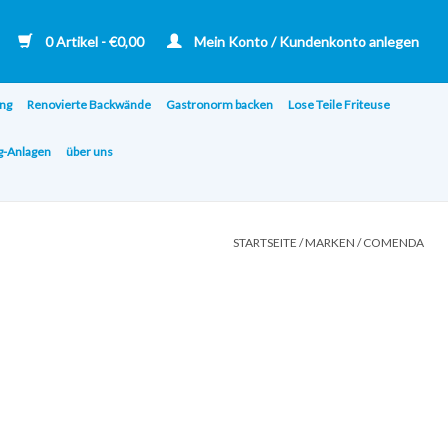
0 Artikel - €0,00
Mein Konto / Kundenkonto anlegen
ng
Renovierte Backwände
Gastronorm backen
Lose Teile Friteuse
ng-Anlagen
über uns
STARTSEITE
/
MARKEN
/
COMENDA