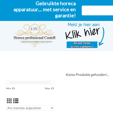
Gebruikte horeca
apparatuur.... met service en
garantie!
Keine Produkte gefunden!...
Min: €
0
Max: €
5