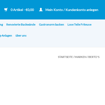
0 Artikel - €0,00
Mein Konto / Kundenkonto anlegen
ng
Renovierte Backwände
Gastronorm backen
Lose Teile Friteuse
ng-Anlagen
über uns
STARTSEITE
/
MARKEN
/
BERTO'S