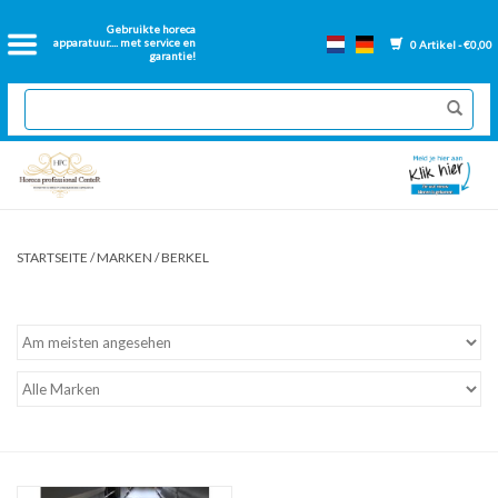
Startseite
Gebruikte horeca
apparatuur.... met service en
0 Artikel - €0,00
garantie!
Catering-Ausstattung aus
zweiter Hand
Neue Catering-Ausstattung
Renovierte Backwände
STARTSEITE
/
MARKEN
/
BERKEL
Gastronorm backen
Lose Teile Friteuse
Lüftungskanäle für Catering-
Anlagen