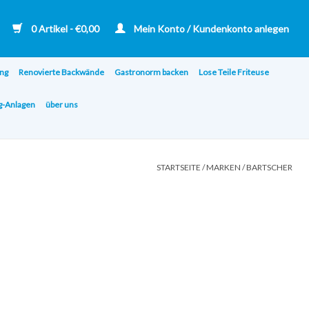
0 Artikel - €0,00
Mein Konto / Kundenkonto anlegen
ng
Renovierte Backwände
Gastronorm backen
Lose Teile Friteuse
ng-Anlagen
über uns
STARTSEITE
/
MARKEN
/
BARTSCHER