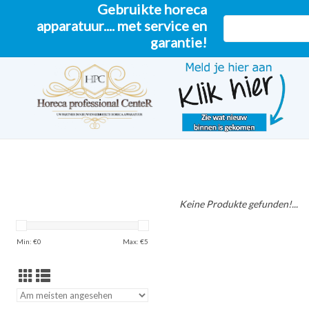
Gebruikte horeca
apparatuur.... met service en
garantie!
Keine Produkte gefunden!...
Min: €
0
Max: €
5