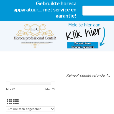
Gebruikte horeca
apparatuur.... met service en
garantie!
Keine Produkte gefunden!...
Min: €
0
Max: €
5