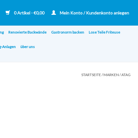
0 Artikel - €0,00
Mein Konto / Kundenkonto anlegen
ng
Renovierte Backwände
Gastronorm backen
Lose Teile Friteuse
ng-Anlagen
über uns
STARTSEITE
/
MARKEN
/
ATAG