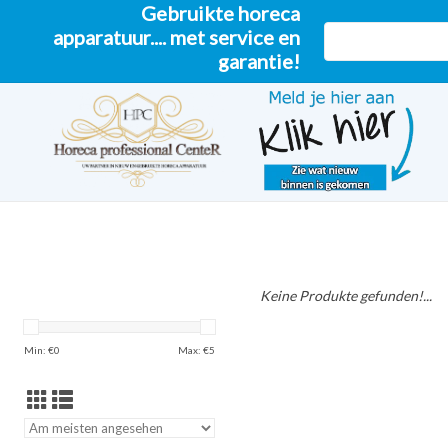
Gebruikte horeca
apparatuur.... met service en
garantie!
Keine Produkte gefunden!...
Min: €
0
Max: €
5