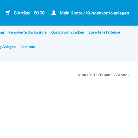
0 Artikel - €0,00
Mein Konto / Kundenkonto anlegen
ng
Renovierte Backwände
Gastronorm backen
Lose Teile Friteuse
ng-Anlagen
über uns
STARTSEITE
/
MARKEN
/
ANIMO