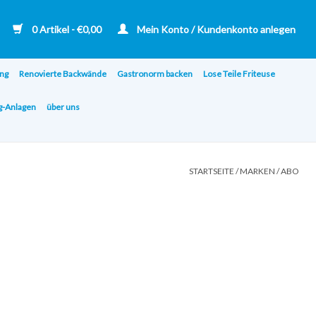
0 Artikel - €0,00
Mein Konto / Kundenkonto anlegen
ng
Renovierte Backwände
Gastronorm backen
Lose Teile Friteuse
ng-Anlagen
über uns
STARTSEITE
/
MARKEN
/
ABO