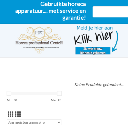
Gebruikte horeca
apparatuur.... met service en
garantie!
Keine Produkte gefunden!...
Min: €
0
Max: €
5