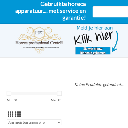
Gebruikte horeca
apparatuur.... met service en
garantie!
Keine Produkte gefunden!...
Min: €
0
Max: €
5