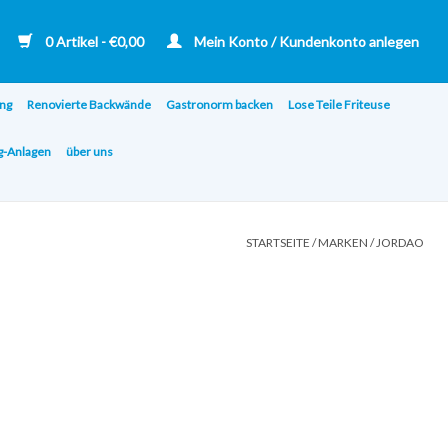
0 Artikel - €0,00
Mein Konto / Kundenkonto anlegen
ng
Renovierte Backwände
Gastronorm backen
Lose Teile Friteuse
ng-Anlagen
über uns
STARTSEITE
/
MARKEN
/
JORDAO