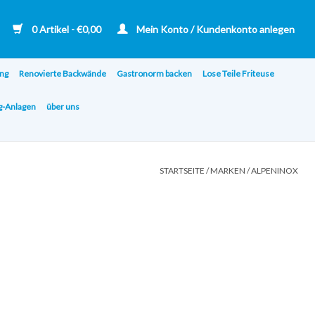
0 Artikel - €0,00
Mein Konto / Kundenkonto anlegen
ng
Renovierte Backwände
Gastronorm backen
Lose Teile Friteuse
ng-Anlagen
über uns
STARTSEITE
/
MARKEN
/
ALPENINOX