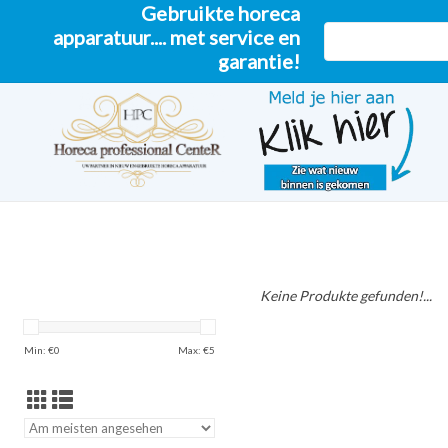
Gebruikte horeca
apparatuur.... met service en
garantie!
Keine Produkte gefunden!...
Min: €
0
Max: €
5