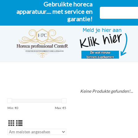
Gebruikte horeca
apparatuur.... met service en
garantie!
Keine Produkte gefunden!...
Min: €
0
Max: €
5