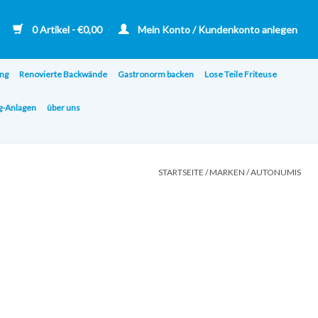
0 Artikel - €0,00
Mein Konto / Kundenkonto anlegen
ng
Renovierte Backwände
Gastronorm backen
Lose Teile Friteuse
ng-Anlagen
über uns
STARTSEITE
/
MARKEN
/
AUTONUMIS