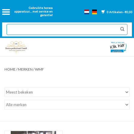
Home
Gebruikte horeca
apparatuur.... met service en
0 Artikelen - €0,00
garantie!
2dehands Horeca
Nieuwe apparatuur
Gereviseerde Bakwanden
HOME
/
MERKEN
/
WMF
GN Bakken
Onderdelen bakwanden
Ventilatie kanalen
Over ons