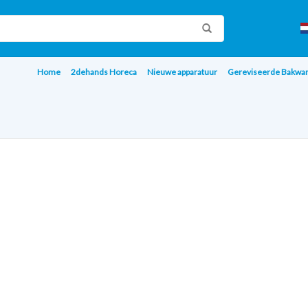
Home
2dehands Horeca
Nieuwe apparatuur
Gereviseerde Bakwa