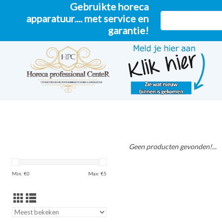
Gebruikte horeca
apparatuur.... met service en
garantie!
Geen producten gevonden!...
Min: €
0
Max: €
5