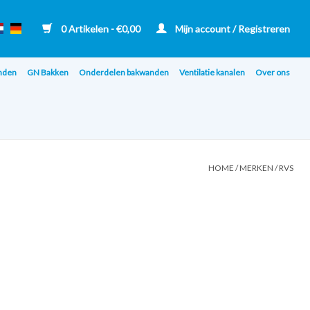
0 Artikelen - €0,00
Mijn account / Registreren
nden
GN Bakken
Onderdelen bakwanden
Ventilatie kanalen
Over ons
HOME
/
MERKEN
/
RVS