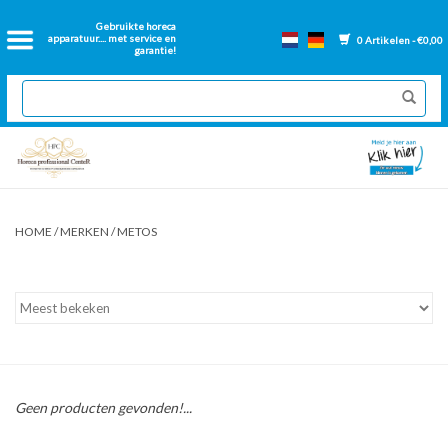
Home
Gebruikte horeca
apparatuur.... met service en
0 Artikelen - €0,00
garantie!
2dehands Horeca
Nieuwe apparatuur
Gereviseerde Bakwanden
HOME
/
MERKEN
/
METOS
GN Bakken
Onderdelen bakwanden
Ventilatie kanalen
Geen producten gevonden!...
Over ons