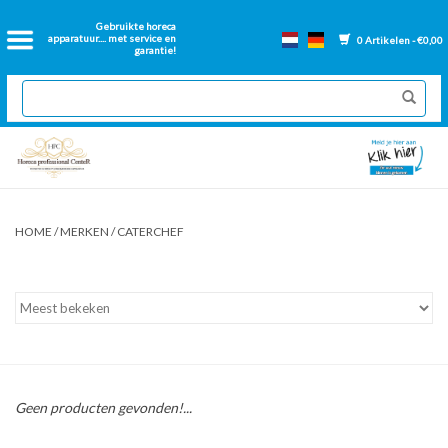
Home
Gebruikte horeca
apparatuur.... met service en
0 Artikelen - €0,00
garantie!
2dehands Horeca
Nieuwe apparatuur
Gereviseerde Bakwanden
HOME
/
MERKEN
/
CATERCHEF
GN Bakken
Onderdelen bakwanden
Ventilatie kanalen
Geen producten gevonden!...
Over ons