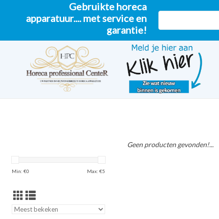
Gebruikte horeca
apparatuur.... met service en
garantie!
Geen producten gevonden!...
Min: €
0
Max: €
5