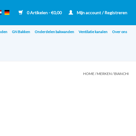
0 Artikelen - €0,00
Mijn account / Registreren
nden
GN Bakken
Onderdelen bakwanden
Ventilatie kanalen
Over ons
HOME
/
MERKEN
/
BIANCHI