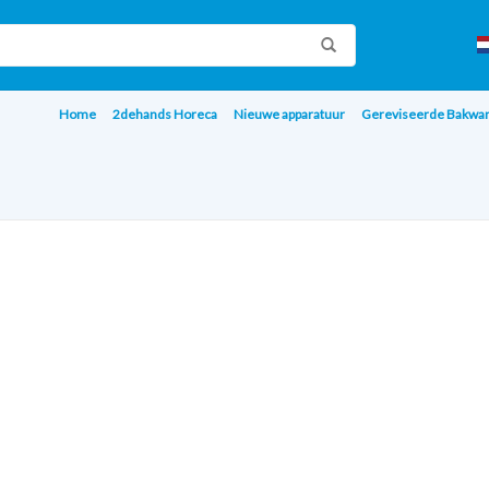
Home
2dehands Horeca
Nieuwe apparatuur
Gereviseerde Bakwa