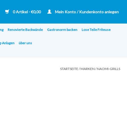
0 Artikel - €0,00
Mein Konto / Kundenkonto anlegen
ng
Renovierte Backwände
Gastronorm backen
Lose Teile Friteuse
ng-Anlagen
über uns
STARTSEITE
/
MARKEN
/
NAOMI-GRILLS