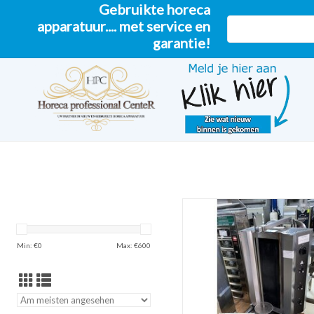
Gebruikte horeca
apparatuur.... met service en
garantie!
Elektrische döner/shawarma g
ZUM WARENKORB HINZUF
Min: €
0
Max: €
600